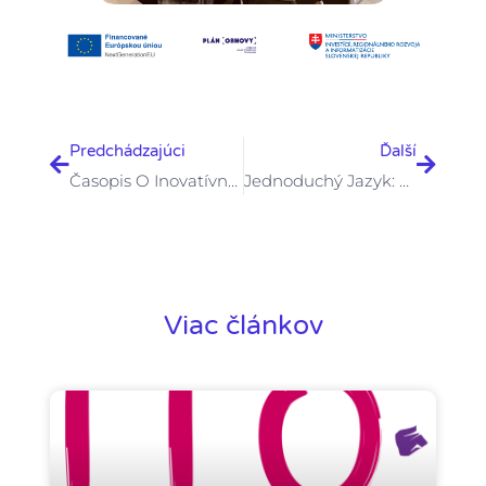
Prev
Ďalšie
Predchádzajúci
Ďalší
Časopis O Inovatívnych Vzdelávacích Prostrediach
Jednoduchý Jazyk: Keď Textu Naozaj Rozumieme
Viac článkov