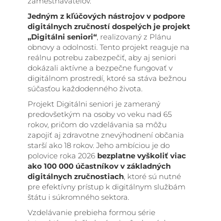
zamestnávateľov.
Jedným z kľúčových nástrojov v podpore
digitálnych zručností dospelých je projekt
„Digitálni seniori“
, realizovaný z Plánu
obnovy a odolnosti. Tento projekt reaguje na
reálnu potrebu zabezpečiť, aby aj seniori
dokázali aktívne a bezpečne fungovať v
digitálnom prostredí, ktoré sa stáva bežnou
súčasťou každodenného života.
Projekt Digitálni seniori je zameraný
predovšetkým na osoby vo veku nad 65
rokov, pričom do vzdelávania sa môžu
zapojiť aj zdravotne znevýhodnení občania
starší ako 18 rokov. Jeho ambíciou je do
polovice roka 2026
bezplatne vyškoliť viac
ako 100 000 účastníkov v základných
digitálnych zručnostiach
, ktoré sú nutné
pre efektívny prístup k digitálnym službám
štátu i súkromného sektora.
Vzdelávanie prebieha formou série