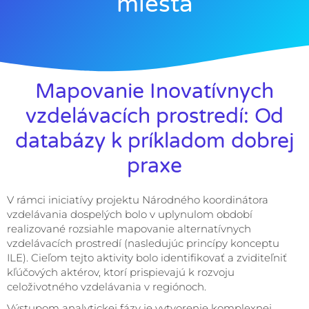
miesta
Mapovanie Inovatívnych
vzdelávacích prostredí: Od
databázy k príkladom dobrej
praxe
V rámci iniciatívy projektu Národného koordinátora
vzdelávania dospelých bolo v uplynulom období
realizované rozsiahle mapovanie alternatívnych
vzdelávacích prostredí (nasledujúc princípy konceptu
ILE). Cieľom tejto aktivity bolo identifikovať a zviditeľniť
kľúčových aktérov, ktorí prispievajú k rozvoju
celoživotného vzdelávania v regiónoch.
Výstupom analytickej fázy je vytvorenie komplexnej