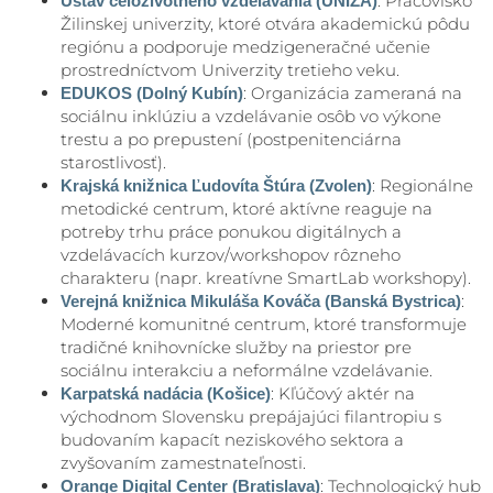
: Pracovisko
Ústav celoživotného vzdelávania (UNIZA)
Žilinskej univerzity, ktoré otvára akademickú pôdu
regiónu a podporuje medzigeneračné učenie
prostredníctvom Univerzity tretieho veku.
: Organizácia zameraná na
EDUKOS (Dolný Kubín)
sociálnu inklúziu a vzdelávanie osôb vo výkone
trestu a po prepustení (postpenitenciárna
starostlivosť).
: Regionálne
Krajská knižnica Ľudovíta Štúra (Zvolen)
metodické centrum, ktoré aktívne reaguje na
potreby trhu práce ponukou digitálnych a
vzdelávacích kurzov/workshopov rôzneho
charakteru (napr. kreatívne SmartLab workshopy).
:
Verejná knižnica Mikuláša Kováča (Banská Bystrica)
Moderné komunitné centrum, ktoré transformuje
tradičné knihovnícke služby na priestor pre
sociálnu interakciu a neformálne vzdelávanie.
: Kľúčový aktér na
Karpatská nadácia (Košice)
východnom Slovensku prepájajúci filantropiu s
budovaním kapacít neziskového sektora a
zvyšovaním zamestnateľnosti.
: Technologický hub
Orange Digital Center (Bratislava)