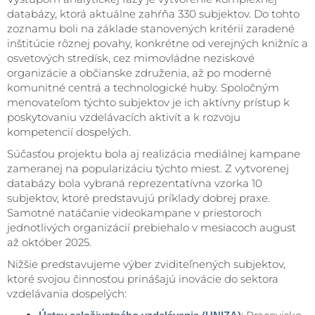
databázy, ktorá aktuálne zahŕňa 330 subjektov. Do tohto
zoznamu boli na základe stanovených kritérií zaradené
inštitúcie rôznej povahy, konkrétne od verejných knižníc a
osvetových stredísk, cez mimovládne neziskové
organizácie a občianske združenia, až po moderné
komunitné centrá a technologické huby. Spoločným
menovateľom týchto subjektov je ich aktívny prístup k
poskytovaniu vzdelávacích aktivít a k rozvoju
kompetencií dospelých.
Súčasťou projektu bola aj realizácia mediálnej kampane
zameranej na popularizáciu týchto miest. Z vytvorenej
databázy bola vybraná reprezentatívna vzorka 10
subjektov, ktoré predstavujú príklady dobrej praxe.
Samotné natáčanie videokampane v priestoroch
jednotlivých organizácií prebiehalo v mesiacoch august
až október 2025.
Nižšie predstavujeme výber zviditeľnených subjektov,
ktoré svojou činnosťou prinášajú inovácie do sektora
vzdelávania dospelých: