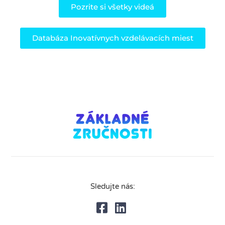
Pozrite si všetky videá
Databáza Inovatívnych vzdelávacích miest
Sledujte nás: