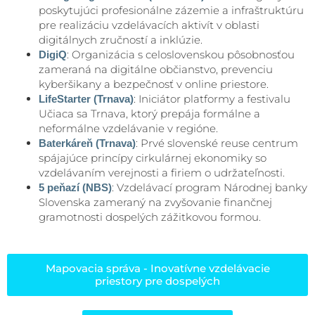
poskytujúci profesionálne zázemie a infraštruktúru
pre realizáciu vzdelávacích aktivít v oblasti
digitálnych zručností a inklúzie.
: Organizácia s celoslovenskou pôsobnosťou
DigiQ
zameraná na digitálne občianstvo, prevenciu
kyberšikany a bezpečnosť v online priestore.
: Iniciátor platformy a festivalu
LifeStarter (Trnava)
Učiaca sa Trnava, ktorý prepája formálne a
neformálne vzdelávanie v regióne.
: Prvé slovenské reuse centrum
Baterkáreň (Trnava)
spájajúce princípy cirkulárnej ekonomiky so
vzdelávaním verejnosti a firiem o udržateľnosti.
: Vzdelávací program Národnej banky
5 peňazí (NBS)
Slovenska zameraný na zvyšovanie finančnej
gramotnosti dospelých zážitkovou formou.
Mapovacia správa - Inovatívne vzdelávacie
priestory pre dospelých