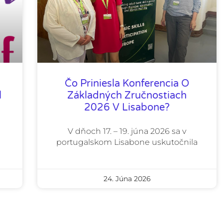
Čo Priniesla Konferencia O
l
Základných Zručnostiach
2026 V Lisabone?
V dňoch 17. – 19. júna 2026 sa v
portugalskom Lisabone uskutočnila
a
24. Júna 2026