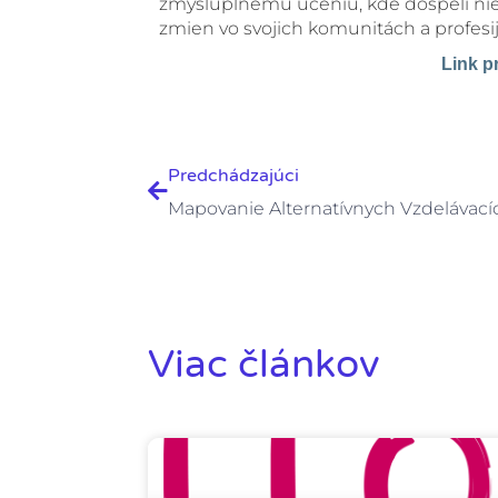
zmysluplnému učeniu, kde dospelí nie 
zmien vo svojich komunitách a profesi
Link p
Prev
Predchádzajúci
Viac článkov