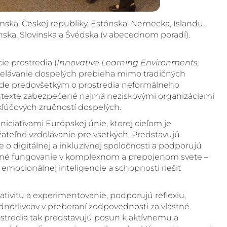
mska, Českej republiky, Estónska, Nemecka, Islandu,
enska, Slovinska a Švédska (v abecednom poradí).
ie prostredia (
Innovative Learning Environments,
zdelávanie dospelých prebieha mimo tradičných
. Ide predovšetkým o prostredia neformálneho
ontexte zabezpečené najmä neziskovými organizáciami
kľúčových zručností dospelých.
iniciatívami Európskej únie, ktorej cieľom je
žateľné vzdelávanie pre všetkých. Predstavujú
ie o digitálnej a inkluzívnej spoločnosti a podporujú
ešné fungovanie v komplexnom a prepojenom svete –
, emocionálnej inteligencie a schopnosti riešiť
tivitu a experimentovanie, podporujú reflexiu,
dnotlivcov v preberaní zodpovednosti za vlastné
ostredia tak predstavujú posun k aktívnemu a