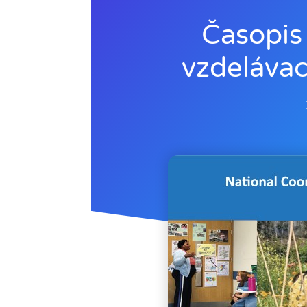
Časopis
vzdelávac