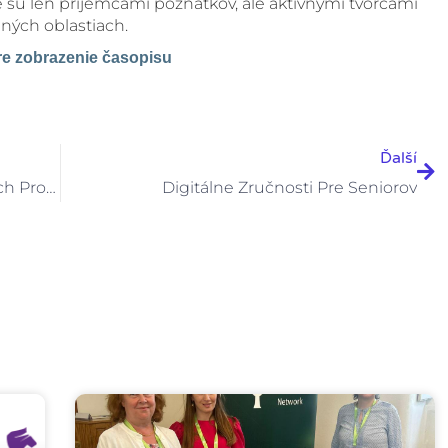
sú len príjemcami poznatkov, ale aktívnymi tvorcami
jných oblastiach.
re zobrazenie časopisu
Ďal
Ďalší
Mapovanie Alternatívnych Vzdelávacích Prostredí: Od Databázy K Príkladom Dobrej Praxe
Digitálne Zručnosti Pre Seniorov