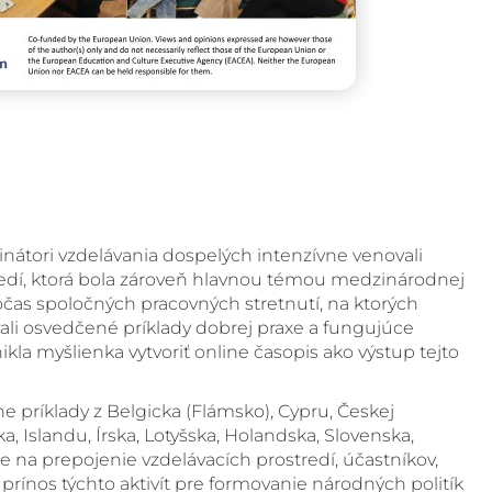
nátori vzdelávania dospelých intenzívne venovali
redí, ktorá bola zároveň hlavnou témou medzinárodnej
Počas spoločných pracovných stretnutí, na ktorých
vali osvedčené príklady dobrej praxe a fungujúce
kla myšlienka vytvoriť online časopis ako výstup tejto
e príklady z Belgicka (Flámsko), Cypru, Českej
, Islandu, Írska, Lotyšska, Holandska, Slovenska,
e na prepojenie vzdelávacích prostredí, účastníkov,
 prínos týchto aktivít pre formovanie národných politík