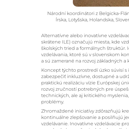
Národní koordinátori z Belgicka-Flá
Írska, Lotyšska, Holandska, Slov
Alternatívne alebo inovatívne vzdelávac
skrátene ILE) označujú miesta, kde v
školských tried a formálnych štruktúr
vzdelávania, ktoré sú v slovenskom k
a sú zamerané na rozvoj základných a 
Koncept týchto prostredí úzko súvisí s 
zabezpečiť inkluzívne, dostupné a udr
praktickú realizáciu vízie Európskej ún
rozvoj zručností potrebných pre úsp
technických, ale aj kritického myslenia
problémy.
Zhromaždené iniciatívy zdôrazňujú krea
kontinuálne zlepšovanie a posilňujú je
vzdelávanie. Inovatívne vzdelávacie pr