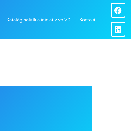
F
L
a
i
c
n
Katalóg politík a iniciatív vo VD
Kontakt
e
k
b
e
o
d
o
i
k
n