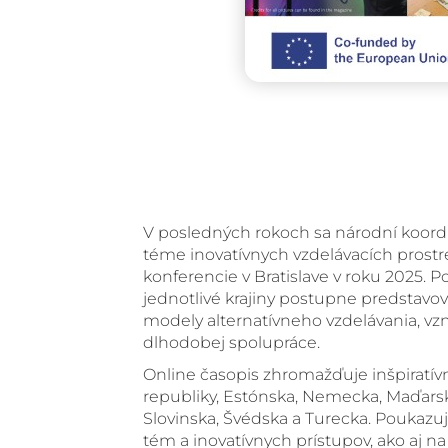
V posledných rokoch sa národní koordi
téme inovatívnych vzdelávacích prost
konferencie v Bratislave v roku 2025. 
jednotlivé krajiny postupne predstavo
modely alternatívneho vzdelávania, vzni
dlhodobej spolupráce.
Online časopis zhromažďuje inšpiratívn
republiky, Estónska, Nemecka, Maďarska
Slovinska, Švédska a Turecka. Poukazuj
tém a inovatívnych prístupov, ako aj na