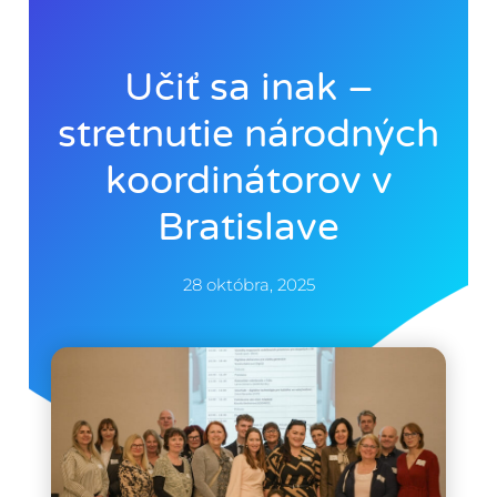
Učiť sa inak –
stretnutie národných
koordinátorov v
Bratislave
28 októbra, 2025