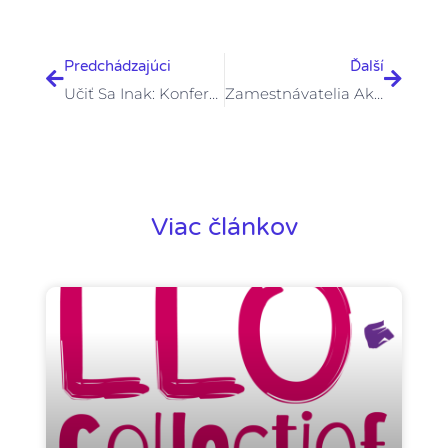
Prev
Ďalšie
Predchádzajúci
Ďalší
Učiť Sa Inak: Konferencia Ukázala Nové Cesty Vzdelávania Dospelých
Zamestnávatelia Ako Kľúčoví Partneri V Rozvoji Základných Zručností Dospelých
Viac článkov