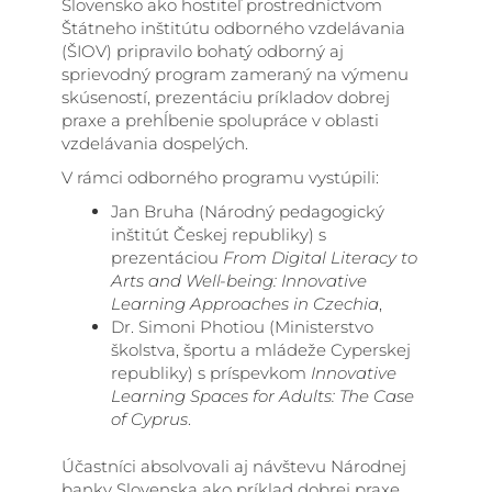
Slovensko ako hostiteľ prostredníctvom
Štátneho inštitútu odborného vzdelávania
(ŠIOV) pripravilo bohatý odborný aj
sprievodný program zameraný na výmenu
skúseností, prezentáciu príkladov dobrej
praxe a prehĺbenie spolupráce v oblasti
vzdelávania dospelých.
V rámci odborného programu vystúpili:
Jan Bruha (Národný pedagogický
inštitút Českej republiky) s
prezentáciou
From Digital Literacy to
Arts and Well-being: Innovative
Learning Approaches in Czechia
,
Dr. Simoni Photiou (Ministerstvo
školstva, športu a mládeže Cyperskej
republiky) s príspevkom
Innovative
Learning Spaces for Adults: The Case
of Cyprus
.
Účastníci absolvovali aj návštevu Národnej
banky Slovenska ako príklad dobrej praxe