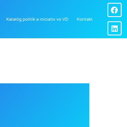
F
L
a
i
c
n
Katalóg politík a iniciatív vo VD
Kontakt
e
k
b
e
o
d
o
i
k
n