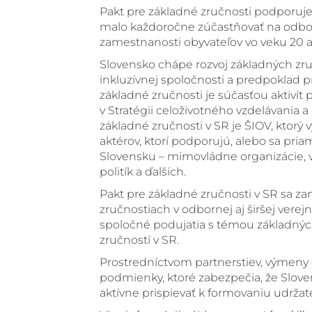
Pakt pre základné zručnosti podporuje
malo každoročne zúčastňovať na odbo
zamestnanosti obyvateľov vo veku 20 a
Slovensko chápe rozvoj základných zr
inkluzívnej spoločnosti a predpoklad 
základné zručnosti je súčasťou aktivít
v Stratégii celoživotného vzdelávania 
základné zručnosti v SR je ŠIOV, ktorý v
aktérov, ktorí podporujú, alebo sa pria
Slovensku – mimovládne organizácie, vz
politík a ďalších.
Pakt pre základné zručnosti v SR sa 
zručnostiach v odbornej aj širšej verej
spoločné podujatia s témou základnýc
zručností v SR.
Prostredníctvom partnerstiev, výmeny d
podmienky, ktoré zabezpečia, že Sloven
aktívne prispievať k formovaniu udržat