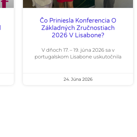
Čo Priniesla Konferencia O
l
Základných Zručnostiach
2026 V Lisabone?
V dňoch 17. – 19. júna 2026 sa v
portugalskom Lisabone uskutočnila
a
24. Júna 2026