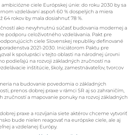
 ambiciózne ciele Európskej únie: do roku 2030 by sa
rnom vzdelávaní aspoň 60 % dospelých a miera
ž 64 rokov by mala dosiahnuť 78 %.
učností ako nevyhnutnú súčasť budovania modernej a
pre podporu celoživotného vzdelávania. Pakt pre
 podporujúcich ciele Slovenskej republiky definované
a poradenstva 2021-2030. Iniciátorom Paktu pre
yzval k spolupráci v tejto oblasti na národnej úrovni
mo podieľajú na rozvoji základných zručností na
delávacie inštitúcie, školy, zamestnávateľov, tvorcov
zameria na budovanie povedomia o základných
nosti, prenos dobrej praxe v rámci SR aj so zahraničím,
h zručností a mapovanie ponuky na rozvoj základných
obrej praxe a rozvíjania siete aktérov chceme vytvoriť
sko bude nielen reagovať na európske ciele, ale aj
eľnej a vzdelanej Európy.