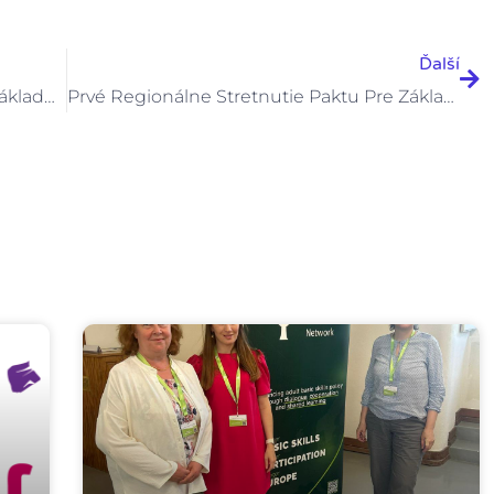
Ďal
Ďalší
Pokračujeme V Budovaní Paktu Pre Základné Zručnosti Dospelých Na Slovensku
Prvé Regionálne Stretnutie Paktu Pre Základné Zručnosti V SR Sa Uskutočnilo V Banskej Bystrici