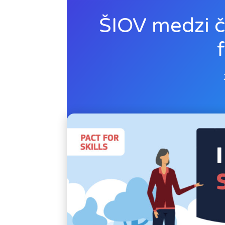
ŠIOV medzi čl
f