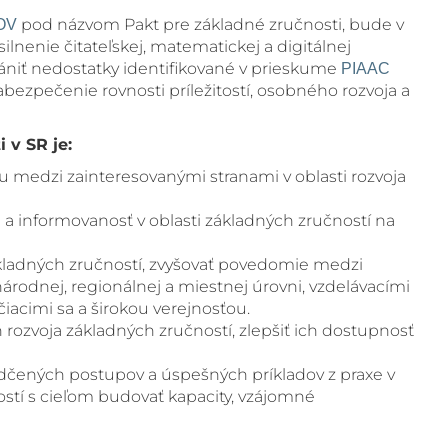
pod názvom Pakt pre základné zručnosti, bude v
OV
lnenie čitateľskej, matematickej a digitálnej
rániť nedostatky identifikované v prieskume
PIAAC
zabezpečenie rovnosti príležitostí, osobného rozvoja a
 v SR je:
u medzi zainteresovanými stranami v oblasti rozvoja
 a informovanosť v oblasti základných zručností na
ákladných zručností, zvyšovať povedomie medzi
 národnej, regionálnej a miestnej úrovni, vzdelávacími
čiacimi sa a širokou verejnosťou.
rozvoja základných zručností, zlepšiť ich dostupnosť
dčených postupov a úspešných príkladov z praxe v
ostí s cieľom budovať kapacity, vzájomné