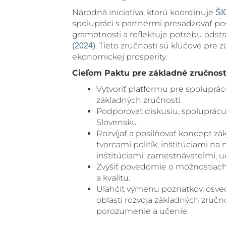
Národná iniciatíva, ktorú koordinuje
ŠI
spolupráci s partnermi presadzovať posi
gramotnosti a reflektuje potrebu odst
. Tieto zručnosti sú kľúčové pre 
(2024)
ekonomickej prosperity.
Cieľom Paktu pre základné zručnosti
Vytvoriť platformu pre spoluprác
základných zručností.
Podporovať diskusiu, spoluprácu
Slovensku.
Rozvíjať a posilňovať koncept z
tvorcami politík, inštitúciami na
inštitúciami, zamestnávateľmi, u
Zvýšiť povedomie o možnostiach 
a kvalitu.
Uľahčiť výmenu poznatkov, osve
oblasti rozvoja základných zručn
porozumenie a učenie.