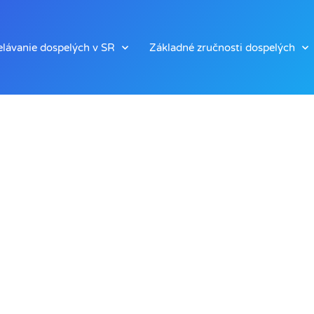
lávanie dospelých v SR
Základné zručnosti dospelých